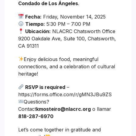
Condado de Los Ángeles
.
Fecha:
Friday, November 14, 2025
Tiempo:
5:30 PM – 7:00 PM
Ubicación:
NLACRC Chatsworth Office
9200 Oakdale Ave, Suite 100, Chatsworth,
CA 91311
Enjoy delicious food, meaningful
connections, and a celebration of cultural
heritage!
RSVP is required
–
https://forms.office.com/r/gMN3JBu9ZS
Questions?
Contact
kmosteiro@nlacrc.org
o llamar
818-287-6970
Let’s come together in gratitude and