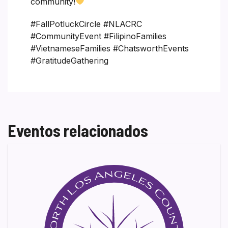
community!
#FallPotluckCircle #NLACRC
#CommunityEvent #FilipinoFamilies
#VietnameseFamilies #ChatsworthEvents
#GratitudeGathering
Eventos relacionados