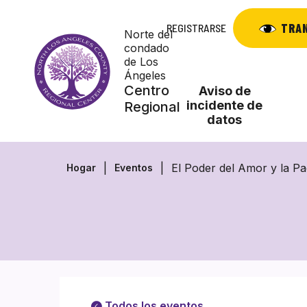
Saltar
al
TRA
REGISTRARSE
Norte del
contenido
condado
de Los
Ángeles
Centro
Aviso de
incidente de
Regional
datos
El Poder del Amor y la P
Hogar
Eventos
Todos los eventos