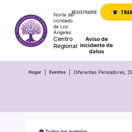
Saltar
al
TRA
REGISTRARSE
Norte del
contenido
condado
de Los
Ángeles
Centro
Aviso de
incidente de
Regional
datos
Diferentes Pensadores, D
Hogar
Eventos
Todos los eventos