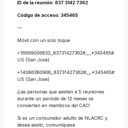
ID de la reunión: 837 3142 7362
Código de acceso: 345465
—
Móvil con un solo toque
+16699006833,,83731427362#,,,,*345465#
US (San Jose)
+14086380968,,83731427362#,,,,*345465#
US (San Jose)
¡Las personas que asisten a 5 reuniones
durante un período de 12 meses se
convierten en miembros del CAC!
Si es un consumidor adulto de NLACRC y
desea asistir, comuníquese