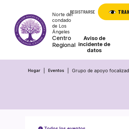
Saltar
al
TRA
REGISTRARSE
Norte del
contenido
condado
de Los
Ángeles
Centro
Aviso de
incidente de
Regional
datos
Grupo de apoyo focalizad
Hogar
Eventos
Todos los eventos