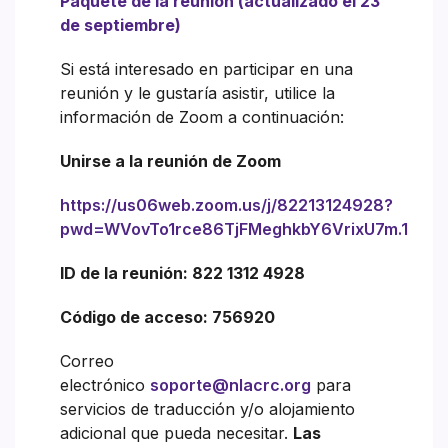
Paquete de la reunión (actualizado el 23
de septiembre)
Si está interesado en participar en una
reunión y le gustaría asistir, utilice la
información de Zoom a continuación:
Unirse a la reunión de Zoom
https://us06web.zoom.us/j/82213124928?
pwd=WVovTo1rce86TjFMeghkbY6VrixU7m.1
ID de la reunión: 822 1312 4928
Código de acceso: 756920
Correo
electrónico
soporte@nlacrc.org
para
servicios de traducción y/o alojamiento
adicional que pueda necesitar.
Las