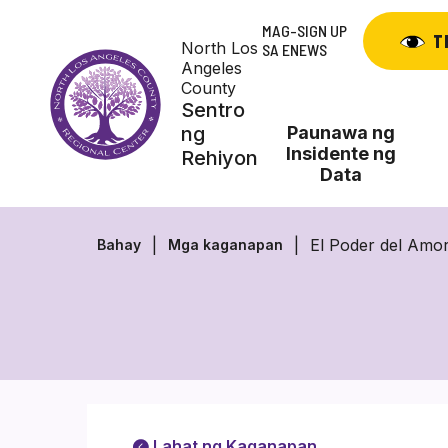
Skip
MAG-SIGN UP
to
T
North Los
SA ENEWS
content
Angeles
County
Sentro
ng
Paunawa ng
Insidente ng
Rehiyon
Data
El Poder del Amor
Bahay
Mga kaganapan
Lahat ng Kaganapan