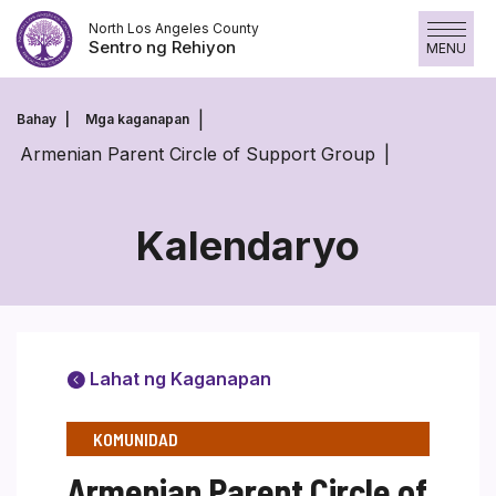
Laktawan
North Los Angeles County
ang
Sentro ng Rehiyon
MENU
nilalaman
Bahay
Mga kaganapan
Armenian Parent Circle of Support Group
Kalendaryo
Lahat ng Kaganapan
KOMUNIDAD
Armenian Parent Circle of