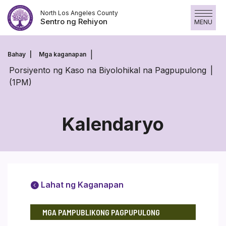
Laktawan
North Los Angeles County
ang
Sentro ng Rehiyon
MENU
nilalaman
Bahay
Mga kaganapan
Porsiyento ng Kaso na Biyolohikal na Pagpupulong
(1PM)
Kalendaryo
Lahat ng Kaganapan
MGA PAMPUBLIKONG PAGPUPULONG