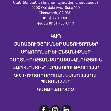
Սան Ֆերնանդո հովիտ (գլխավոր գրասենյակ)
9200 Oakdale Ave., Suite 100
Chatsworth, CA 91311
(818) 778-1900
ֆաքս (818) 756-6140
ԿԱՊ
ԾԱՌԱՅՈՒԹՅՈՒՆՆԵՐ ՄԱՏՈՒՑՈՂՆԵՐ
ՍՊԱՌՈՂՆԵՐ ԵՒ ԸՆՏԱՆԻՔՆԵՐ
ԳԱՂՏՆԻՈՒԹՅԱՆ ՔԱՂԱՔԱԿԱՆՈՒԹՅՈՒՆ
ԿԱՐԻԵՐԱՅԻ ՀՆԱՐԱՎՈՐՈՒԹՅՈՒՆՆԵՐ
SMS-Ի ՕԳՏԱԳՈՐԾՄԱՆ ԿԱՆՈՆՆԵՐ ԵՒ Պ
ԱՅՄԱՆՆԵՐ
ԿԱՅՔԻ ՔԱՐՏԵԶ