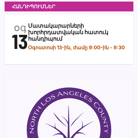
ՀԱՆԴԻՊՈՒՄՆԵՐ
օգ
Մատակարարների
13
խորհրդատվական հատուկ
հանդիպում
Օգոստոսի 13-ին, ժամը 9:00-ին
-
9:30