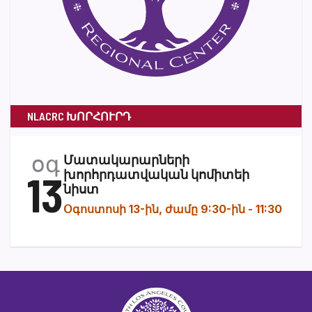
NLACRC ԽՈՐՀՈՒՐԴ
օգ
Մատակարարների
13
խորհրդատվական կոմիտեի
նիստ
Օգոստոսի 13-ին, ժամը 9:30-ին
-
11:30