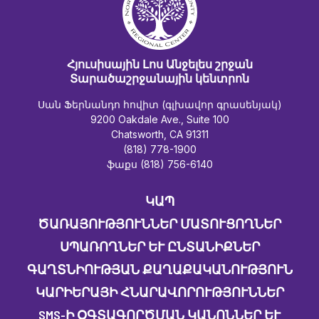
Հյուսիսային Լոս Անջելես շրջան
Տարածաշրջանային կենտրոն
Սան Ֆերնանդո հովիտ (գլխավոր գրասենյակ)
9200 Oakdale Ave., Suite 100
Chatsworth, CA 91311
(818) 778-1900
ֆաքս (818) 756-6140
ԿԱՊ
ԾԱՌԱՅՈՒԹՅՈՒՆՆԵՐ ՄԱՏՈՒՑՈՂՆԵՐ
ՍՊԱՌՈՂՆԵՐ ԵՒ ԸՆՏԱՆԻՔՆԵՐ
ԳԱՂՏՆԻՈՒԹՅԱՆ ՔԱՂԱՔԱԿԱՆՈՒԹՅՈՒՆ
ԿԱՐԻԵՐԱՅԻ ՀՆԱՐԱՎՈՐՈՒԹՅՈՒՆՆԵՐ
SMS-Ի ՕԳՏԱԳՈՐԾՄԱՆ ԿԱՆՈՆՆԵՐ ԵՒ Պ