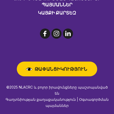
ԱՅՄԱՆՆԵՐ
ԿԱՅՔԻ ՔԱՐՏԵԶ
ԹԱՓԱՆՑԻԿՈՒԹՅՈՒՆ
©2025 NLACRC և բոլոր իրավունքները պաշտպանված
են
Գաղտնիության քաղաքականություն | Օգտագործման
պայմաններ