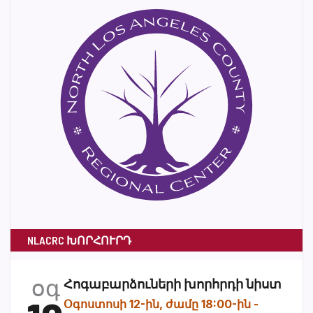
NLACRC ԽՈՐՀՈՒՐԴ
օգ
Հոգաբարձուների խորհրդի նիստ
Օգոստոսի 12-ին, ժամը 18:00-ին
-