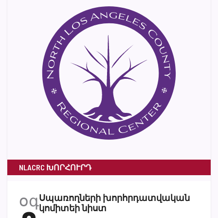
NLACRC ԽՈՐՀՈՒՐԴ
օգ
Սպառողների խորհրդատվական
կոմիտեի նիստ