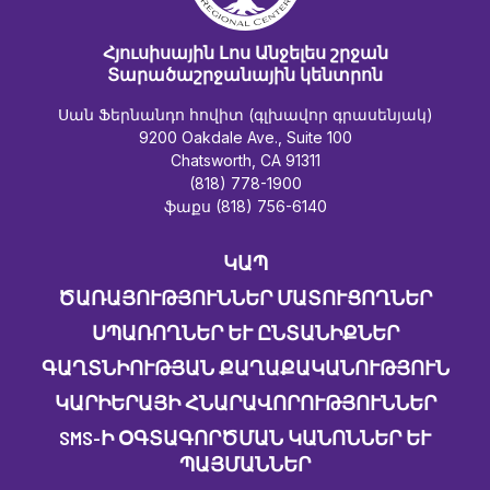
Հյուսիսային Լոս Անջելես շրջան
Տարածաշրջանային կենտրոն
Սան Ֆերնանդո հովիտ (գլխավոր գրասենյակ)
9200 Oakdale Ave., Suite 100
Chatsworth, CA 91311
(818) 778-1900
ֆաքս (818) 756-6140
ԿԱՊ
ԾԱՌԱՅՈՒԹՅՈՒՆՆԵՐ ՄԱՏՈՒՑՈՂՆԵՐ
ՍՊԱՌՈՂՆԵՐ ԵՒ ԸՆՏԱՆԻՔՆԵՐ
ԳԱՂՏՆԻՈՒԹՅԱՆ ՔԱՂԱՔԱԿԱՆՈՒԹՅՈՒՆ
ԿԱՐԻԵՐԱՅԻ ՀՆԱՐԱՎՈՐՈՒԹՅՈՒՆՆԵՐ
SMS-Ի ՕԳՏԱԳՈՐԾՄԱՆ ԿԱՆՈՆՆԵՐ ԵՒ Պ
ԱՅՄԱՆՆԵՐ