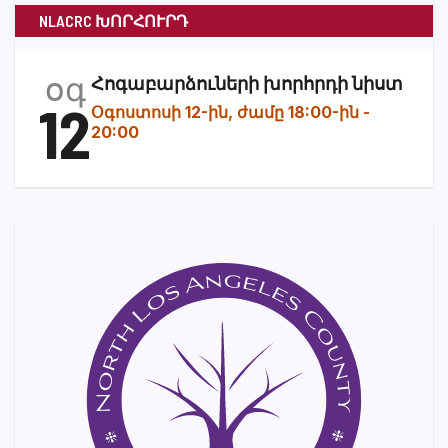
NLACRC ԽՈՐՀՈՒՐԴ
օգ
Հոգաբարձուների խորհրդի նիստ
12
Օգոստոսի 12-ին, ժամը 18:00-ին
-
20:00