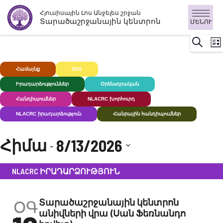
Անցնել
Հյուսիսային Լոս Անջելես շրջան
բովանդակությանը
Տարածաշրջանային կենտրոն
ՄԵՆՈՒ
Ի
Որոնու
Ցու
Դ
ն
Համայնք
DDS
Խուլ+
Իրադարձություններ
Օրենսդրական
Հանդիպումներ
NLACRC խորհուրդ
NLACRC իրադարձություն
Հանրային հանդիպումներ
Հիմա
8/13/2026
 - 
Ընտրեք
NLACRC ԻՐԱԴԱՐՁՈՒԹՅՈՒՆ
ամսաթիվը:
ՕԳ
Տարածաշրջանային կենտրոն
անիվների վրա (Սան Ֆեռնանդո