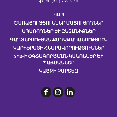
ֆաքս (818) 756-6140
ԿԱՊ
ԾԱՌԱՅՈՒԹՅՈՒՆՆԵՐ ՄԱՏՈՒՑՈՂՆԵՐ
ՍՊԱՌՈՂՆԵՐ ԵՒ ԸՆՏԱՆԻՔՆԵՐ
ԳԱՂՏՆԻՈՒԹՅԱՆ ՔԱՂԱՔԱԿԱՆՈՒԹՅՈՒՆ
ԿԱՐԻԵՐԱՅԻ ՀՆԱՐԱՎՈՐՈՒԹՅՈՒՆՆԵՐ
SMS-Ի ՕԳՏԱԳՈՐԾՄԱՆ ԿԱՆՈՆՆԵՐ ԵՒ Պ
ԱՅՄԱՆՆԵՐ
ԿԱՅՔԻ ՔԱՐՏԵԶ