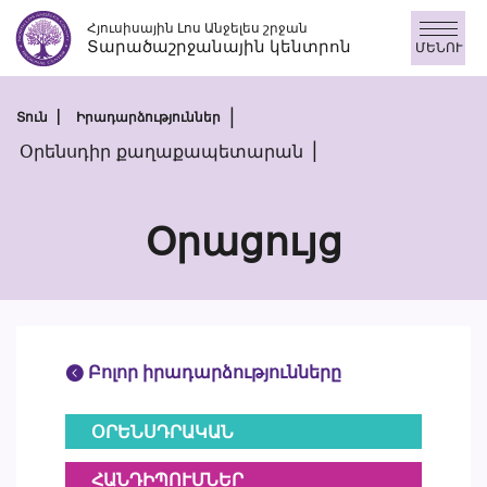
Անցնել
Հյուսիսային Լոս Անջելես շրջան
բովանդակությանը
Տարածաշրջանային կենտրոն
ՄԵՆՈՒ
Տուն
Իրադարձություններ
Օրենսդիր քաղաքապետարան
Օրացույց
Բոլոր իրադարձությունները
ՕՐԵՆՍԴՐԱԿԱՆ
ՀԱՆԴԻՊՈՒՄՆԵՐ