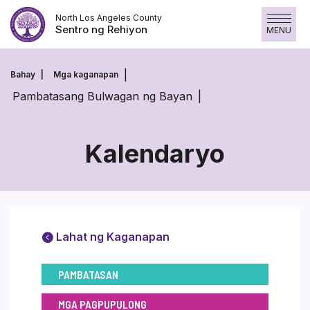
Laktawan
North Los Angeles County
ang
Sentro ng Rehiyon
MENU
nilalaman
Bahay
Mga kaganapan
Pambatasang Bulwagan ng Bayan
Kalendaryo
Lahat ng Kaganapan
PAMBATASAN
MGA PAGPUPULONG