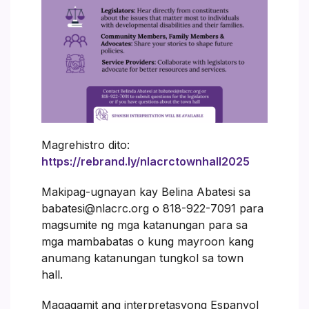
Magrehistro dito:
https://rebrand.ly/nlacrctownhall2025
Makipag-ugnayan kay Belina Abatesi sa
babatesi@nlacrc.org o 818-922-7091 para
magsumite ng mga katanungan para sa
mga mambabatas o kung mayroon kang
anumang katanungan tungkol sa town
hall.
Magagamit ang interpretasyong Espanyol