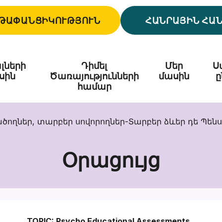
ԹԱՓԱՆՑԻԿՈՒԹՅՈՒՆ
ՀԱՆՐԱՅԻՆ ՀԱ
լների
Դիմել
Մեր
Ս
սին
Ծառայությունների
մասին
ը
համար
ծողներ, տարբեր սովորողներ-Տարբեր ձևեր դե Պեն
Օրացույց
TOPIC: Psycho Educational Assessments