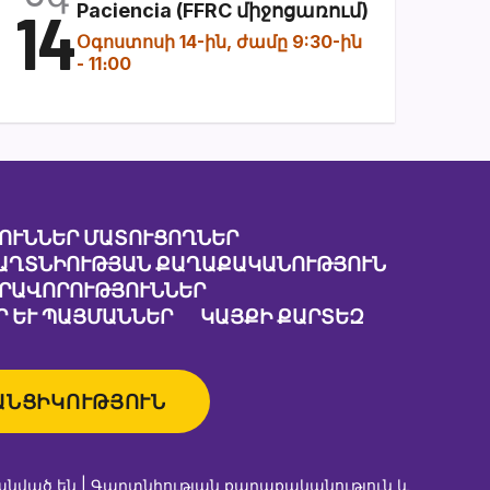
14
Paciencia (FFRC միջոցառում)
Օգոստոսի 14-ին, ժամը 9:30-ին
-
11։00
ՈՒՆՆԵՐ ՄԱՏՈՒՑՈՂՆԵՐ
ԱՂՏՆԻՈՒԹՅԱՆ ՔԱՂԱՔԱԿԱՆՈՒԹՅՈՒՆ
ԱՐԱՎՈՐՈՒԹՅՈՒՆՆԵՐ
 ԵՒ ՊԱՅՄԱՆՆԵՐ
ԿԱՅՔԻ ՔԱՐՏԵԶ
ԱՆՑԻԿՈՒԹՅՈՒՆ
անված են |
Գաղտնիության քաղաքականություն և