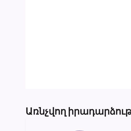
Առնչվող իրադարձութ