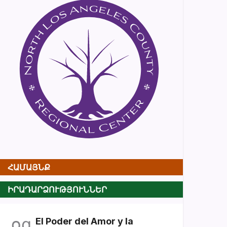
ՀԱՄԱՅՆՔ
ԻՐԱԴԱՐՁՈՒԹՅՈՒՆՆԵՐ
օգ
El Poder del Amor y la