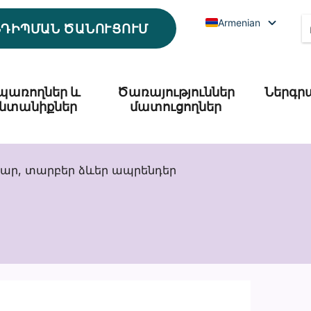
Armenian
ՆԴԻՊՄԱՆ ԾԱՆՈՒՑՈՒՄ
պառողներ և
Ծառայություններ
Ներգր
նտանիքներ
մատուցողներ
սար, տարբեր ձևեր ապրենդեր