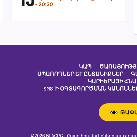
-
20:30
ԿԱՊ
ԾԱՌԱՅՈՒԹՅ
ՍՊԱՌՈՂՆԵՐ ԵՒ ԸՆՏԱՆԻՔՆԵՐ
Գ
ԿԱՐԻԵՐԱՅԻ ՀՆ
SMS-Ի ՕԳՏԱԳՈՐԾՄԱՆ ԿԱՆՈՆՆԵՐ
ԹԱՓ
©2026 NLACRC | Բոլոր իրավունքները պաշտպ