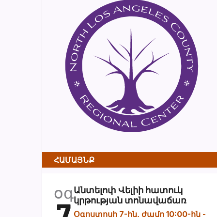
ՀԱՄԱՅՆՔ
օգ
Անտելոփ Վելիի հատուկ
7
կրթության տոնավաճառ
Օգոստոսի 7-ին, ժամը 10:00-ին
-