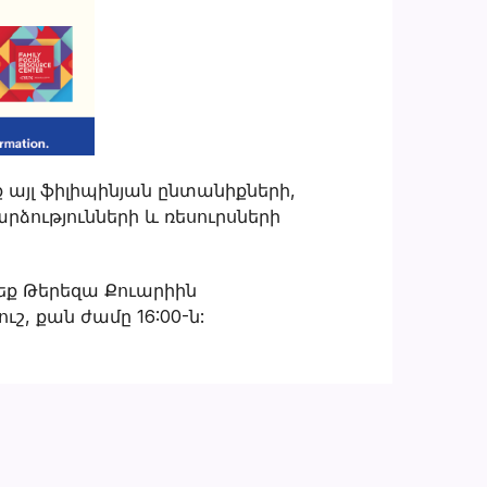
 այլ ֆիլիպինյան ընտանիքների,
րձությունների և ռեսուրսների
ք Թերեզա Քուարիին
ւշ, քան ժամը 16:00-ն: