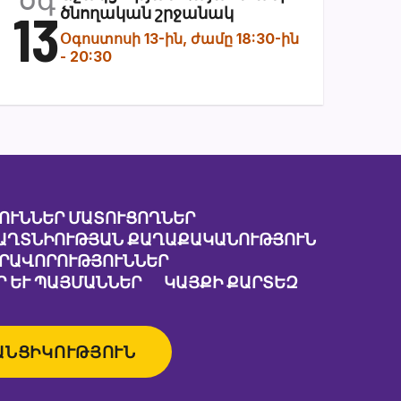
13
ծնողական շրջանակ
Օգոստոսի 13-ին, ժամը 18:30-ին
-
20:30
ՈՒՆՆԵՐ ՄԱՏՈՒՑՈՂՆԵՐ
ԱՂՏՆԻՈՒԹՅԱՆ ՔԱՂԱՔԱԿԱՆՈՒԹՅՈՒՆ
ԱՐԱՎՈՐՈՒԹՅՈՒՆՆԵՐ
 ԵՒ ՊԱՅՄԱՆՆԵՐ
ԿԱՅՔԻ ՔԱՐՏԵԶ
ԱՆՑԻԿՈՒԹՅՈՒՆ