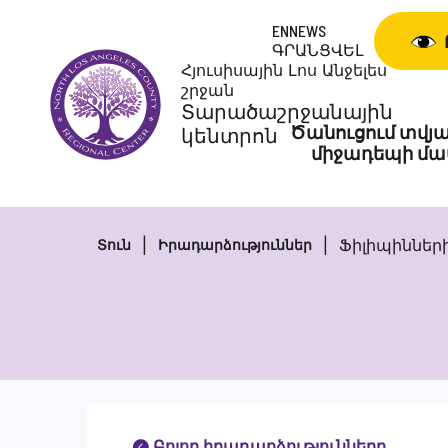
Անցնել
ENNEWS
բովանդակությանը
ԳՐԱՆՑՎԵԼ
Հյուսիսային Լոս Անջելես
շրջան
Տարածաշրջանային
Ծանուցում տվյա
կենտրոն
միջադեպի մա
Ֆիլիպիններ
Տուն
Իրադարձություններ
Բոլոր իրադարձությունները