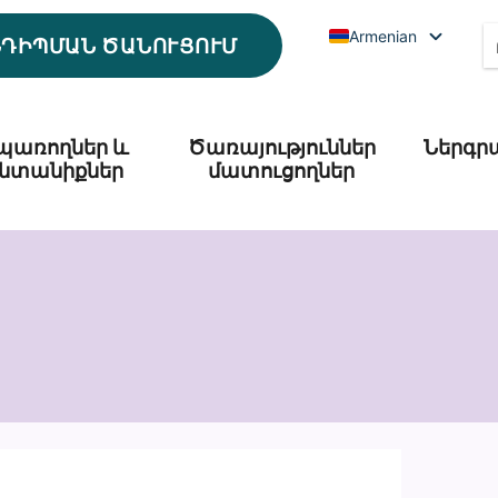
Armenian
ՆԴԻՊՄԱՆ ԾԱՆՈՒՑՈՒՄ
պառողներ և
Ծառայություններ
Ներգր
նտանիքներ
մատուցողներ