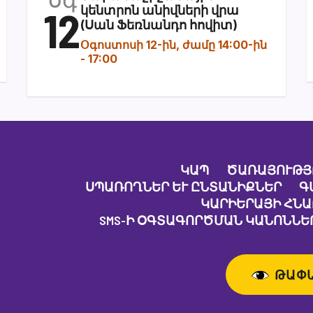
12
կենտրոն անիվների վրա
(Սան Ֆեռնանդո հովիտ)
Օգոստոսի 12-ին, ժամը 14:00-ին
-
17:00
ԿԱՊ
ԾԱՌԱՅՈՒԹՅ
ՍՊԱՌՈՂՆԵՐ ԵՒ ԸՆՏԱՆԻՔՆԵՐ
Գ
ԿԱՐԻԵՐԱՅԻ ՀՆ
SMS-Ի ՕԳՏԱԳՈՐԾՄԱՆ ԿԱՆՈՆՆԵՐ
ԹԱՓ