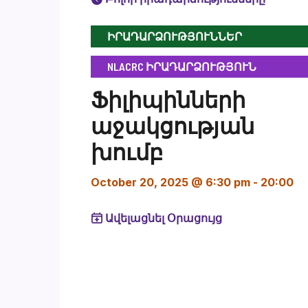
ԻՐԱԴԱՐՁՈՒԹՅՈՒՆՆԵՐ
NLACRC ԻՐԱԴԱՐՁՈՒԹՅՈՒՆ
Ֆիլիպինների
աջակցության
խումբ
October 20, 2025 @ 6:30 pm
-
20:00
Ավելացնել Օրացույց