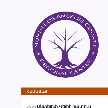
ՀԱՄԱՅՆՔ
օգ
Անտելոփ Վելիի հատուկ