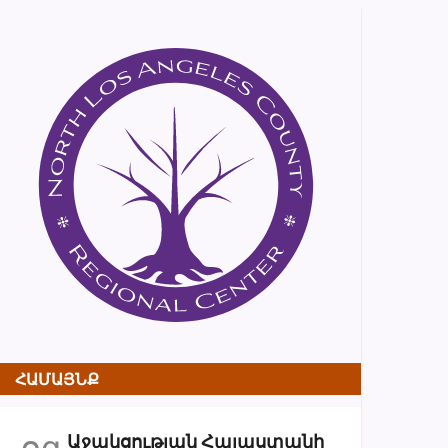
ՀԱՄԱՅՆՔ
օգ
Աջակցության Հայաստանի