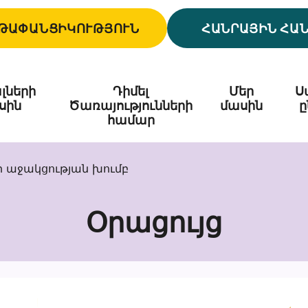
ԹԱՓԱՆՑԻԿՈՒԹՅՈՒՆ
ՀԱՆՐԱՅԻՆ ՀԱ
լների
Դիմել
Մեր
Ս
սին
Ծառայությունների
մասին
ը
համար
ի աջակցության խումբ
Օրացույց