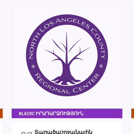
NLACRC ԻՐԱԴԱՐՁՈՒԹՅՈՒՆ
օգ
Տարածաշրջանային