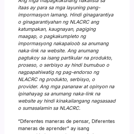
Ang mga mapagkukunang nakalista sa
itaas ay para sa mga layuning pang-
impormasyon lamang. Hindi ginagarantiya
o ginagarantiyahan ng NLACRC ang
katumpakan, kaugnayan, pagiging
maagap, o pagkakumpleto ng
impormasyong nakapaloob sa anumang
naka-link na website. Ang anumang
pagtukoy sa isang partikular na produkto,
proseso, o serbisyo ay hindi bumubuo o
nagpapahiwatig ng pag-endorso ng
NLACRC ng produkto, serbisyo, o
provider. Ang mga pananaw at opinyon na
ipinahayag sa anumang naka-link na
website ay hindi kinakailangang nagsasaad
o sumasalamin sa NLACRC.
“Diferentes maneras de pensar, Diferentes
maneras de aprender” ay isang