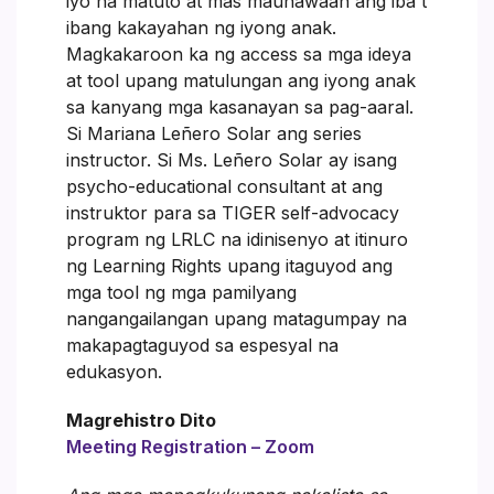
iyo na matuto at mas maunawaan ang iba't
ibang kakayahan ng iyong anak.
Magkakaroon ka ng access sa mga ideya
at tool upang matulungan ang iyong anak
sa kanyang mga kasanayan sa pag-aaral.
Si Mariana Leñero Solar ang series
instructor. Si Ms. Leñero Solar ay isang
psycho-educational consultant at ang
instruktor para sa TIGER self-advocacy
program ng LRLC na idinisenyo at itinuro
ng Learning Rights upang itaguyod ang
mga tool ng mga pamilyang
nangangailangan upang matagumpay na
makapagtaguyod sa espesyal na
edukasyon.
Magrehistro Dito
Meeting Registration – Zoom