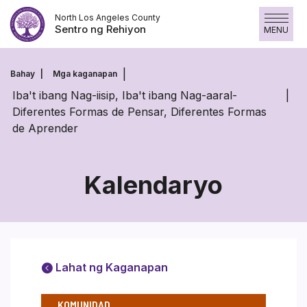
Laktawan
North Los Angeles County
ang
Sentro ng Rehiyon
MENU
nilalaman
Bahay
Mga kaganapan
Iba't ibang Nag-iisip, Iba't ibang Nag-aaral-
Diferentes Formas de Pensar, Diferentes Formas
de Aprender
Kalendaryo
Lahat ng Kaganapan
KOMUNIDAD