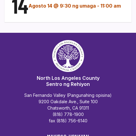
14
Agosto 14 @ 9:30 ng umaga
-
11:00 am
North Los Angeles County
Sentro ng Rehiyon
San Fernando Valley (Pangunahing opisina)
9200 Oakdale Ave., Suite 100
Chatsworth, CA 91311
(818) 778-1900
fax (818) 756-6140