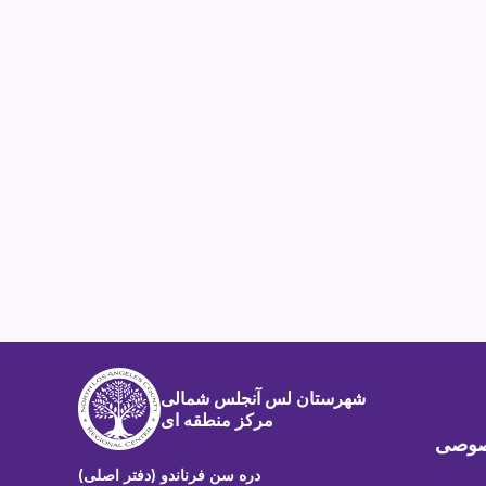
شهرستان لس آنجلس شمالی
مرکز منطقه ای
صوصی
دره سن فرناندو (دفتر اصلی)