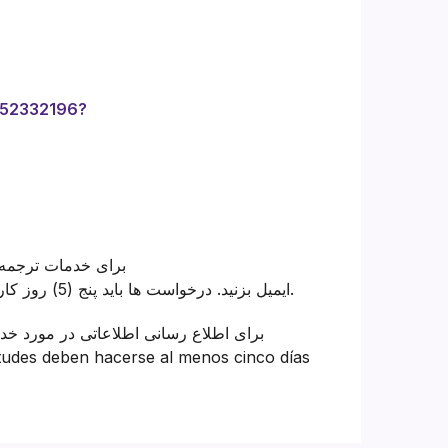
452332196?
برای خدمات ترجمه 
boardsupport@nlacrc.org ایمیل بزنید. درخواست ها باید پنج (5) روز کاری قبل از جلسه ارسال شوند.
برای اطلاع رسانی اطلاعاتی در مورد خدم