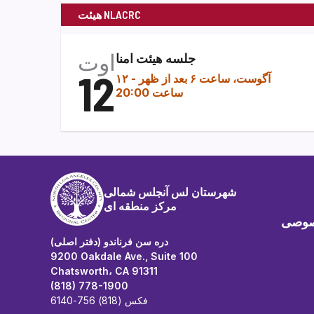
هیئت NLACRC
اوت
جلسه هیئت امنا
12
۱۲ آگوست، ساعت ۶ بعد از ظهر
-
ساعت 20:00
شهرستان لس آنجلس شمالی
مرکز منطقه ای
صوصی
دره سن فرناندو (دفتر اصلی)
9200 Oakdale Ave., Suite 100
Chatsworth، CA 91311
(818) 778-1900
فکس (818) 756-6140