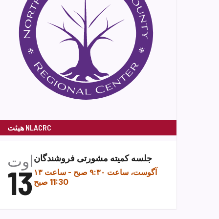
هیئت NLACRC
اوت
جلسه کمیته مشورتی فروشندگان
13
۱۳ آگوست، ساعت ۹:۳۰ صبح
-
ساعت
11:30 صبح