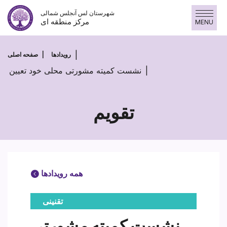
Skip
شهرستان لس آنجلس شمالی
to
مرکز منطقه ای
MENU
content
رویدادها
صفحه اصلی
نشست کمیته مشورتی محلی خود تعیین
تقویم
همه رویدادها
تقنینی
نشست کمیته مشورتی