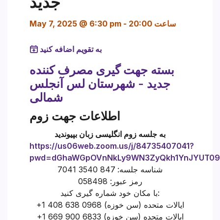
جدید
ساعت 20:00
-
May 7, 2025 @ 6:30 pm
به تقویم اضافه کنید
بسته جهت گیری مصرف کننده
جدید - شهرستان لس آنجلس
شمالی
اطلاعات جهت زوم
به جلسه زوم انگلیسی زبان بپیوندید
https://us06web.zoom.us/j/84735407041?
pwd=dGhaWGpOVnNkLy9WN3ZyQkh1YnJYUT09
شناسه جلسه: 847 3540 7041
رمز عبور: 058498
با مکان خود شماره گیری کنید:
+1 408 638 0968 ایالات متحده (سن خوزه)
+1 669 900 6833 ایالات متحده (سن خوزه)