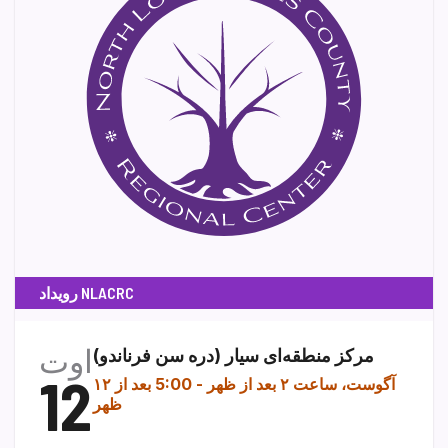
رویداد NLACRC
اوت
مرکز منطقه‌ای سیار (دره سن فرناندو)
12
۱۲ آگوست، ساعت ۲ بعد از ظهر
-
5:00 بعد از
ظهر