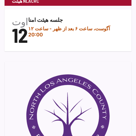
هیئت NLACRC
اوت
جلسه هیئت امنا
12
۱۲ آگوست، ساعت ۶ بعد از ظهر
-
ساعت
20:00