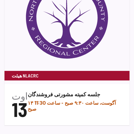
هیئت NLACRC
اوت
جلسه کمیته مشورتی فروشندگان
13
۱۳ آگوست، ساعت ۹:۳۰ صبح
-
ساعت 11:30
صبح