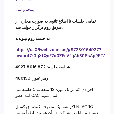
بسته جلسه
تمامی جلسات تا اطلاع ثانوی به صورت مجازی از
طریق زوم برگزار خواهد شد.
به جلسه زوم بپیوندید
https://us06web.zoom.us/j/87280164927?
pwd=d7rGgXtQqF7o3ZEeVfgAb306sApRFT.1
شناسه جلسه: 872 8016 4927
رمز عبور: 480150
افرادی که در یک دوره 12 ماهه به 5 جلسه می
آیند عضو CAC می شوند!
اگر شما یک مصرف کننده بزرگسال NLACRC
هستید و مایل به شرکت در آن هستید، لطفاً تماس