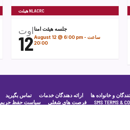
هیئت NLACRC
اوت
جلسه هیئت امنا
12
ساعت
-
August 12 @ 6:00 pm
20:00
گان و خانواده ها
ارائه دهندگان خدمات
تماس بگیرید
SMS TERMS & CO
فرصت های شغلی
سیاست حفظ حریم
شفافیت