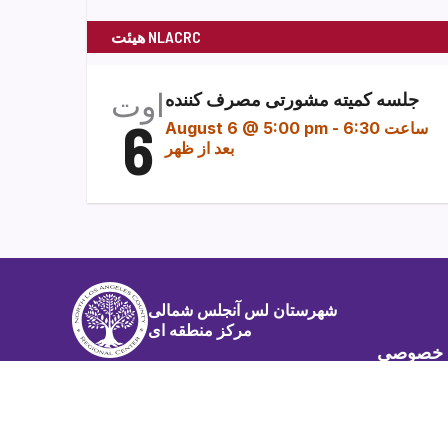
هیئت NLACRC
اوت
جلسه کمیته مشورتی مصرف کننده
6
ساعت 6:30
-
August 6 @ 5:00 pm
بعد از ظهر
شهرستان لس آنجلس شمالی
مرکز منطقه ای
 خصوصی
دره سن فرناندو (دفتر اصلی)
9200 Oakdale Ave., Suite 100
Chatsworth، CA 91311
(818) 778-1900