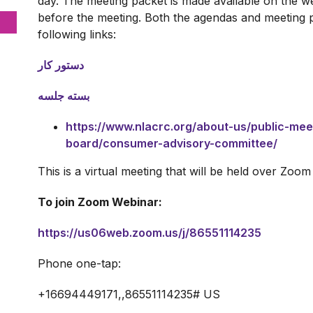
day. The meeting packet is made available on the we
before the meeting. Both the agendas and meeting 
following links:
دستور کار
بسته جلسه
https://www.nlacrc.org/about-us/public-me
board/consumer-advisory-committee/
This is a virtual meeting that will be held over Zoom
To join Zoom Webinar:
https://us06web.zoom.us/j/86551114235
Phone one-tap:
+16694449171,,86551114235# US