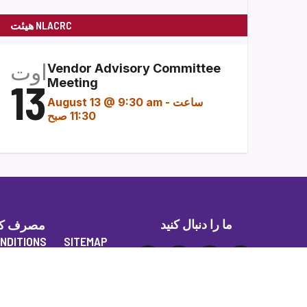
هیئت NLACRC
اوت
Vendor Advisory Committee
13
Meeting
ساعت
-
August 13 @ 9:30 am
11:30 صبح
ما را دنبال کنید
مصرف کنند
NDITIONS
SITEMAP