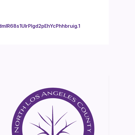
mIR68s1UIrPIgd2pEhYcPhhbruig.1