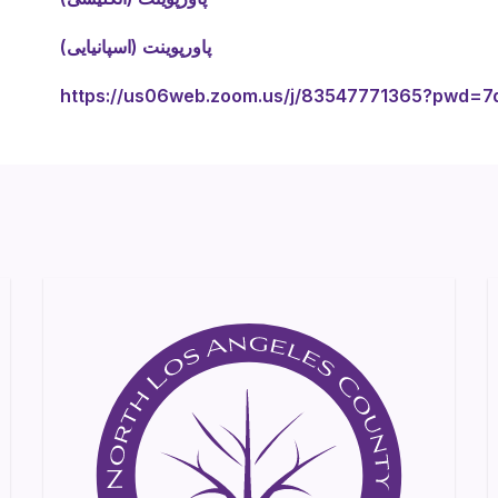
پاورپوینت (اسپانیایی)
https://us06web.zoom.us/j/83547771365?pwd=7d