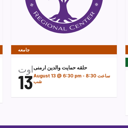
جامعه
اوت
حلقه حمایت والدین ارمنی
13
ساعت 8:30
-
August 13 @ 6:30 pm
شب