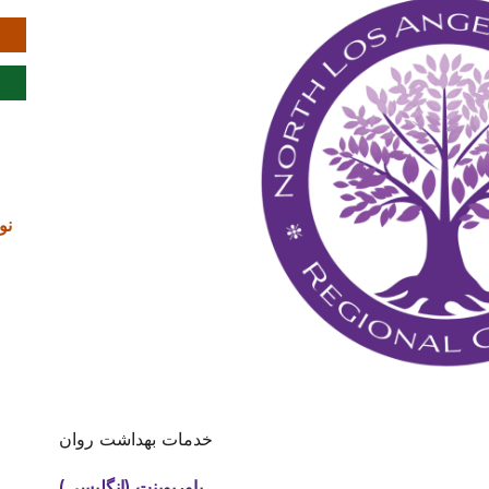
14 نوامب
خدمات بهداشت روان
پاورپوینت (انگلیسی)