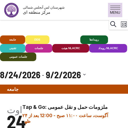
پرش
شهرستان لس آنجلس شمالی
به
مرکز منطقه ای
MENU
محتوا
د
جستجو
رست
کنید
V
کنید
N
رویدادها
ناشنوایان+
DDS
جامعه
رویداد NLACRC
هیئت NLACRC
جلسات
تقنینی
جلسات عمومی
8/24/2026
9/2/2026
 - 
تاریخ
جامعه
را
انتخاب
کنید.
Tap & Go: ملزومات حمل و نقل عمومی
اوت
24
۲۴ آگوست، ساعت ۱۱:۰۰ صبح
-
12:00 بعد از
ظهر