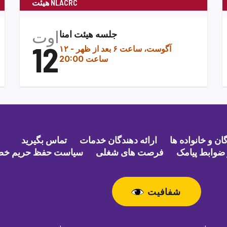
هیئت NLACRC
اوت
جلسه هیئت امنا
12
۱۲ آگوست، ساعت ۶ بعد از ظهر
-
ساعت 20:00
ن و خانواده ها
ارائه دهندگان خدمات
تماس بگیرید
ضوابط پیامک
فرصت های شغلی
سیاست حفظ حریم خ
شفافیت