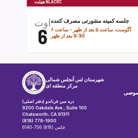
هیئت NLACRC
اوت
جلسه کمیته مشورتی مصرف کننده
6
۶ آگوست، ساعت ۵ بعد از ظهر
-
ساعت
6:30 بعد از ظهر
شهرستان لس آنجلس شمالی
مرکز منطقه ای
صوصی
دره سن فرناندو (دفتر اصلی)
9200 Oakdale Ave., Suite 100
Chatsworth، CA 91311
(818) 778-1900
فکس (818) 756-6140