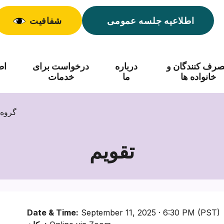
اطلاعیه جلسه عمومی
شفافیت
رف کنندگان و
درباره
درخواست برای
اط
خانواده ها
ما
خدمات
گروه 
تقویم
Date & Time:
September 11, 2025 · 6:30 PM (PST)