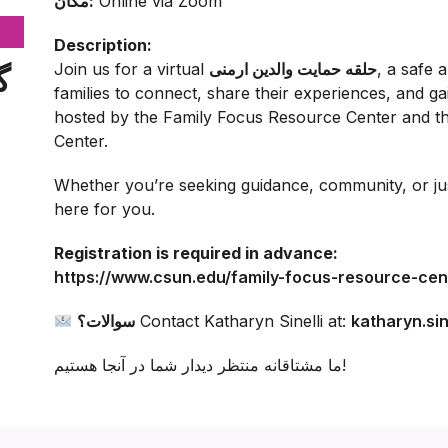
Online via Zoom
مکان:
Description:
, a safe
حلقه حمایت والدین ارمنی
Join us for a virtual
گ
families to connect, share their experiences, and ga
hosted by the Family Focus Resource Center and t
Center.
Whether you’re seeking guidance, community, or just 
here for you.
Registration is required in advance:
https://www.csun.edu/family-focus-resource-cen
katharyn.si
Contact Katharyn Sinelli at:
سوالات؟
ما مشتاقانه منتظر دیدار شما در آنجا هستیم!