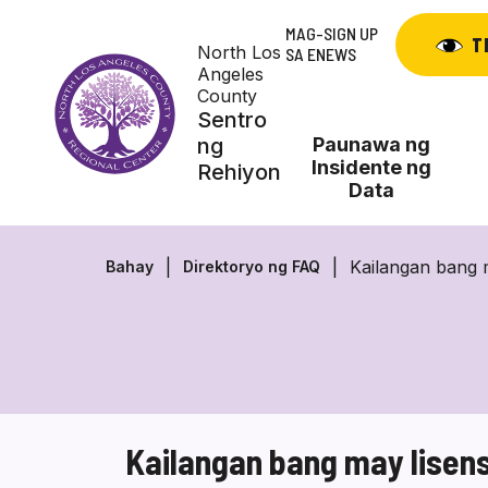
Skip
MAG-SIGN UP
to
T
North Los
SA ENEWS
content
Angeles
County
Sentro
ng
Paunawa ng
Insidente ng
Rehiyon
Data
Kailangan bang 
Bahay
Direktoryo ng FAQ
Kailangan bang may lisen