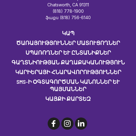
Chatsworth, CA 91311
(818) 778-1900
ֆաքս (818) 756-6140
ԿԱՊ
ԾԱՌԱՅՈՒԹՅՈՒՆՆԵՐ ՄԱՏՈՒՑՈՂՆԵՐ
ՍՊԱՌՈՂՆԵՐ ԵՒ ԸՆՏԱՆԻՔՆԵՐ
ԳԱՂՏՆԻՈՒԹՅԱՆ ՔԱՂԱՔԱԿԱՆՈՒԹՅՈՒՆ
ԿԱՐԻԵՐԱՅԻ ՀՆԱՐԱՎՈՐՈՒԹՅՈՒՆՆԵՐ
SMS-Ի ՕԳՏԱԳՈՐԾՄԱՆ ԿԱՆՈՆՆԵՐ ԵՒ Պ
ԱՅՄԱՆՆԵՐ
ԿԱՅՔԻ ՔԱՐՏԵԶ