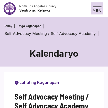
Laktawan
North Los Angeles County
ang
Sentro ng Rehiyon
MENU
nilalaman
Bahay
Mga kaganapan
Self Advocacy Meeting / Self Advocacy Academy
Kalendaryo
Lahat ng Kaganapan
Self Advocacy Meeting /
Self Advocacy Academy