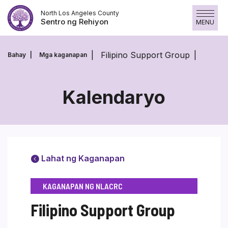
Laktawan
North Los Angeles County
ang
Sentro ng Rehiyon
MENU
nilalaman
Filipino Support Group
Bahay
Mga kaganapan
Kalendaryo
Lahat ng Kaganapan
KAGANAPAN NG NLACRC
Filipino Support Group