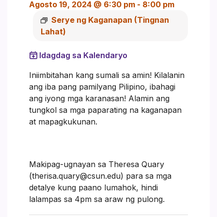
Agosto 19, 2024 @ 6:30 pm
-
8:00 pm
Serye ng Kaganapan
(Tingnan
Lahat)
Idagdag sa Kalendaryo
Iniimbitahan kang sumali sa amin! Kilalanin
ang iba pang pamilyang Pilipino, ibahagi
ang iyong mga karanasan! Alamin ang
tungkol sa mga paparating na kaganapan
at mapagkukunan.
Makipag-ugnayan sa Theresa Quary
(therisa.quary@csun.edu) para sa mga
detalye kung paano lumahok, hindi
lalampas sa 4pm sa araw ng pulong.