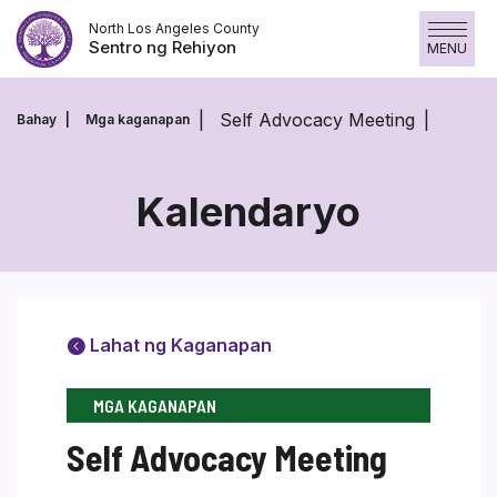
Skip
North Los Angeles County
to
Sentro ng Rehiyon
MENU
content
Self Advocacy Meeting
Bahay
Mga kaganapan
Kalendaryo
Lahat ng Kaganapan
MGA KAGANAPAN
Self Advocacy Meeting