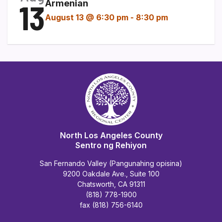
13
Armenian
August 13 @ 6:30 pm
-
8:30 pm
North Los Angeles County
Sentro ng Rehiyon
San Fernando Valley (Pangunahing opisina)
9200 Oakdale Ave., Suite 100
Chatsworth, CA 91311
(818) 778-1900
fax (818) 756-6140