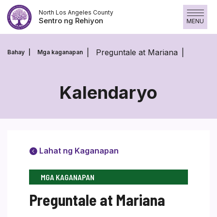
Laktawan
North Los Angeles County
ang
Sentro ng Rehiyon
MENU
nilalaman
Preguntale at Mariana
Bahay
Mga kaganapan
Kalendaryo
Lahat ng Kaganapan
MGA KAGANAPAN
Preguntale at Mariana