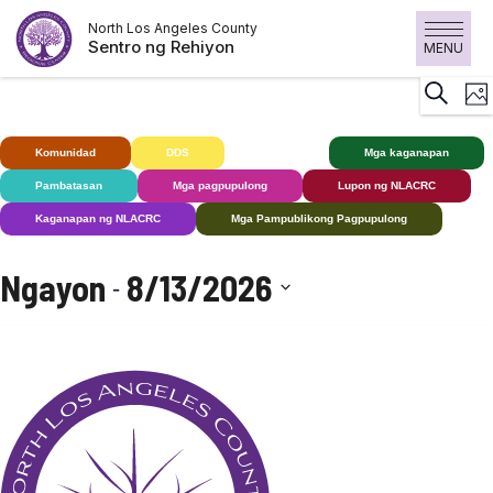
Laktawan
North Los Angeles County
ang
Sentro ng Rehiyon
MENU
nilalaman
K
Maghan
Lara
V
N
Komunidad
DDS
Bingi+
Mga kaganapan
Pambatasan
Mga pagpupulong
Lupon ng NLACRC
Kaganapan ng NLACRC
Mga Pampublikong Pagpupulong
Ngayon
8/13/2026
 - 
Pumili
ng
petsa.