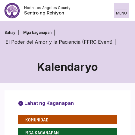
Laktawan
North Los Angeles County
ang
Sentro ng Rehiyon
MENU
nilalaman
Bahay
Mga kaganapan
El Poder del Amor y la Paciencia (FFRC Event)
Kalendaryo
Lahat ng Kaganapan
KOMUNIDAD
MGA KAGANAPAN