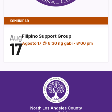
KOMUNIDAD
Aug
Filipino Support Group
17
Agosto 17 @ 6:30 ng gabi
-
8:00 pm
North Los Angeles County