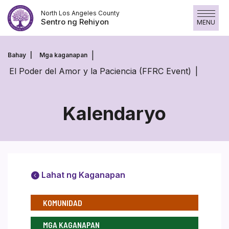
Laktawan
North Los Angeles County
ang
Sentro ng Rehiyon
MENU
nilalaman
Bahay
Mga kaganapan
El Poder del Amor y la Paciencia (FFRC Event)
Kalendaryo
Lahat ng Kaganapan
KOMUNIDAD
MGA KAGANAPAN