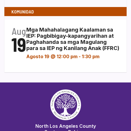
KOMUNIDAD
Aug
Mga Mahahalagang Kaalaman sa
19
IEP: Pagbibigay-kapangyarihan at
Paghahanda sa mga Magulang
para sa IEP ng Kanilang Anak (FFRC)
Agosto 19 @ 12:00 pm
-
1:30 pm
North Los Angeles County