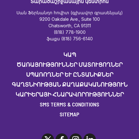
Տարածաշրջանային կենտրոն
Սան Ֆերնանդո հովիտ (գլխավոր գրասենյակ)
9200 Oakdale Ave., Suite 100
Chatsworth, CA 91311
(818) 778-1900
ֆաքս (818) 756-6140
ԿԱՊ
ԾԱՌԱՅՈՒԹՅՈՒՆՆԵՐ ՄԱՏՈՒՑՈՂՆԵՐ
ՍՊԱՌՈՂՆԵՐ ԵՒ ԸՆՏԱՆԻՔՆԵՐ
ԳԱՂՏՆԻՈՒԹՅԱՆ ՔԱՂԱՔԱԿԱՆՈՒԹՅՈՒՆ
ԿԱՐԻԵՐԱՅԻ ՀՆԱՐԱՎՈՐՈՒԹՅՈՒՆՆԵՐ
SMS TERMS & CONDITIONS
SITEMAP