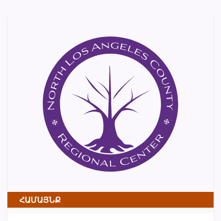
ՀԱՄԱՅՆՔ