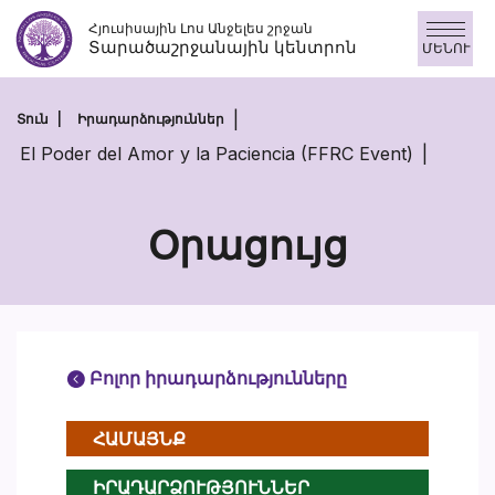
Skip
Հյուսիսային Լոս Անջելես շրջան
to
Տարածաշրջանային կենտրոն
ՄԵՆՈՒ
content
Տուն
Իրադարձություններ
El Poder del Amor y la Paciencia (FFRC Event)
Օրացույց
Բոլոր իրադարձությունները
ՀԱՄԱՅՆՔ
ԻՐԱԴԱՐՁՈՒԹՅՈՒՆՆԵՐ