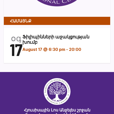
ՀԱՄԱՅՆՔ
օգ
Ֆիլիպինների աջակցության
17
խումբ
August 17 @ 6:30 pm
-
20:00
Հյուսիսային Լոս Անջելես շրջան