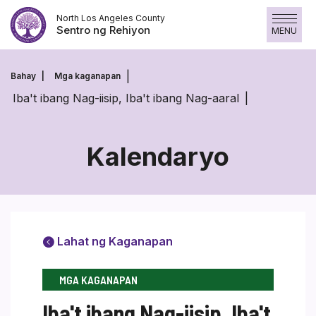
Laktawan
North Los Angeles County
ang
Sentro ng Rehiyon
MENU
nilalaman
Bahay
Mga kaganapan
Iba't ibang Nag-iisip, Iba't ibang Nag-aaral
Kalendaryo
Lahat ng Kaganapan
MGA KAGANAPAN
Iba't ibang Nag-iisip, Iba't