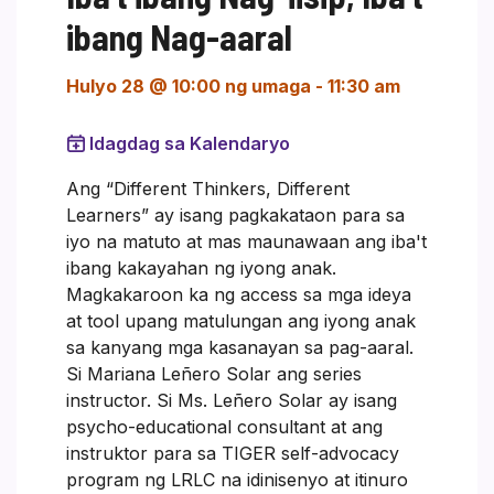
ibang Nag-aaral
Hulyo 28 @ 10:00 ng umaga
-
11:30 am
Idagdag sa Kalendaryo
Ang “Different Thinkers, Different
Learners” ay isang pagkakataon para sa
iyo na matuto at mas maunawaan ang iba't
ibang kakayahan ng iyong anak.
Magkakaroon ka ng access sa mga ideya
at tool upang matulungan ang iyong anak
sa kanyang mga kasanayan sa pag-aaral.
Si Mariana Leñero Solar ang series
instructor. Si Ms. Leñero Solar ay isang
psycho-educational consultant at ang
instruktor para sa TIGER self-advocacy
program ng LRLC na idinisenyo at itinuro