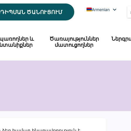
Armenian
ՆԴԻՊՄԱՆ ԾԱՆՈՒՑՈՒՄ
պառողներ և
Ծառայություններ
Ներգր
նտանիքներ
մատուցողներ
 ձեզ համար հնարավորություն է