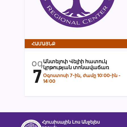
ՀԱՄԱՅՆՔ
օգ
Անտելոփ Վելիի հատուկ
7
կրթության տոնավաճառ
Օգոստոսի 7-ին, ժամը 10:00-ին
-
14:00
Հյուսիսային Լոս Անջելես