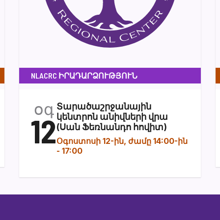
NLACRC ԻՐԱԴԱՐՁՈՒԹՅՈՒՆ
օգ
Տարածաշրջանային
12
կենտրոն անիվների վրա
(Սան Ֆեռնանդո հովիտ)
Օգոստոսի 12-ին, ժամը 14:00-ին
-
17:00