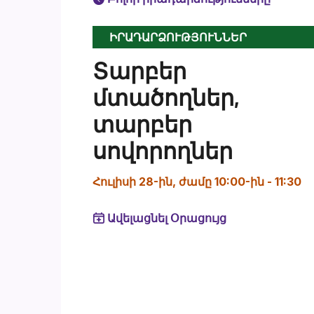
ԻՐԱԴԱՐՁՈՒԹՅՈՒՆՆԵՐ
Տարբեր
մտածողներ,
տարբեր
սովորողներ
Հուլիսի 28-ին, ժամը 10:00-ին
-
11:30
Ավելացնել Օրացույց