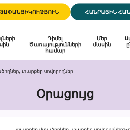
ԹԱՓԱՆՑԻԿՈՒԹՅՈՒՆ
ՀԱՆՐԱՅԻՆ ՀԱ
լների
Դիմել
Մեր
Ս
սին
Ծառայությունների
մասին
ը
համար
ծողներ, տարբեր սովորողներ
Օրացույց
«Տարբեր մտածողներ, տարբեր սովորողներ»-ը