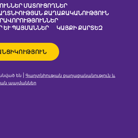
ՈՒՆՆԵՐ ՄԱՏՈՒՑՈՂՆԵՐ
ԱՂՏՆԻՈՒԹՅԱՆ ՔԱՂԱՔԱԿԱՆՈՒԹՅՈՒՆ
ԱՐԱՎՈՐՈՒԹՅՈՒՆՆԵՐ
 ԵՒ ՊԱՅՄԱՆՆԵՐ
ԿԱՅՔԻ ՔԱՐՏԵԶ
ԱՆՑԻԿՈՒԹՅՈՒՆ
անված են |
Գաղտնիության քաղաքականություն և
ան պայմաններ