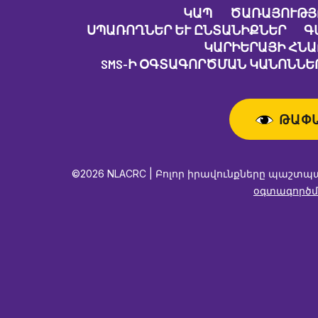
ԿԱՊ
ԾԱՌԱՅՈՒԹՅ
ՍՊԱՌՈՂՆԵՐ ԵՒ ԸՆՏԱՆԻՔՆԵՐ
Գ
ԿԱՐԻԵՐԱՅԻ ՀՆ
SMS-Ի ՕԳՏԱԳՈՐԾՄԱՆ ԿԱՆՈՆՆԵՐ
ԹԱՓ
©2026 NLACRC | Բոլոր իրավունքները պաշտպ
օգտագործմ