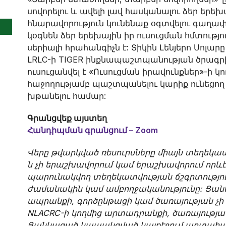
սովորելու և ավելի լավ հասկանալու ձեր երեխ
հնարավորություն կունենաք օգտվելու գաղափ
կօգնեն ձեր երեխային իր ուսուցման հմտություն
սերիալի հրահանգիչն է: Տիկին Լենյերո Սոլա
LRLC-ի TIGER ինքնապաշտպանության ծրագրի 
ուսուցանվել է «Ուսուցման իրավունքներ»-ի կ
հաջողությամբ պաշտպանելու կարիք ունեցող
խթանելու համար:
Գրանցվեք այստեղ
Հանդիպման գրանցում – Zoom
Վերը թվարկված ռեսուրսները միայն տեղեկ
ն չի երաշխավորում կամ երաշխավորում որև
պարունակվող տեղեկատվության ճշգրտությո
ժամանակին կամ ամբողջականությունը: Ցանկ
ապրանքի, գործընթացի կամ ծառայության չի
NLACRC-ի կողմից արտադրանքի, ծառայութ
Ցանկացած կապակցված կայքէջում արտահա