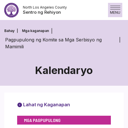
Laktawan
North Los Angeles County
ang
Sentro ng Rehiyon
MENU
nilalaman
Bahay
Mga kaganapan
Pagpupulong ng Komite sa Mga Serbisyo ng
Mamimili
Kalendaryo
Lahat ng Kaganapan
MGA PAGPUPULONG