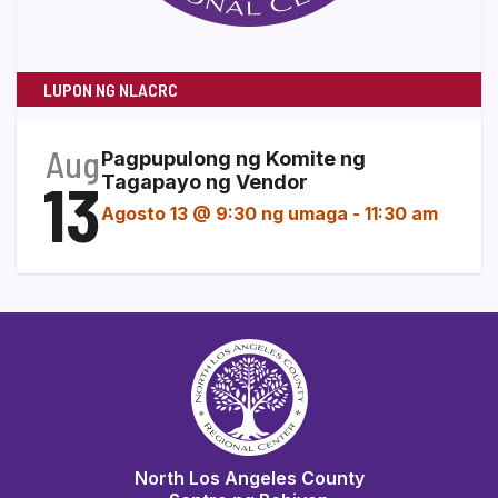
LUPON NG NLACRC
Aug
Pagpupulong ng Komite ng
13
Tagapayo ng Vendor
Agosto 13 @ 9:30 ng umaga
-
11:30 am
North Los Angeles County