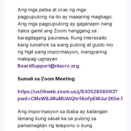
Ang mga petsa at oras ng mga
pagpupulong na ito ay maaaring magbago.
Ang mga pagpupulong ay gaganapin nang
halos gamit ang Zoom hanggang sa
karagdagang paunawa. Kung interesado
kang lumahok sa isang pulong at gusto mo
ng higit pang impormasyon, mangyaring
makipag-ugnayan
BoardSupport@nlacrc.org
.
Sumali sa Zoom Meeting
https://us06web.zoom.us/j/83052858093?
pwd=CMxW8JIRuMUAlQhrfAnFpEWJur2Khe.1
Ang impormasyon sa ibaba ay kailangan
lamang kung sasali ka sa pulong sa
pamamagitan ng telepono o kung