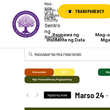
Laktawan
MAG-
ang
SIGN
North Los
TRANSPARENCY
UP SA
nilalaman
Angeles
ENEWS
County
Sentro
ng
Paunawa ng
Mag-ap
Rehiyon
Insidente ng Data
Mga
Ipasok
ang
Keyword.
Maghanap
Komunidad
DDS
Bingi+
Mg
ng
Mga Pampublikong Pagpupulong
Mga
kaganapan
 -
Marso 24
sa
Ngayong araw
pamamagitan
Pumili
ng
ng