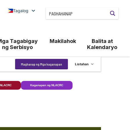
Tagalog
Mga Tagabigay
Makilahok
Balita at
ng Serbisyo
Kalendaryo
Kaganapan
Maghanap ng Mga kaganapan
Listahan
Views
Navigation
 NLACRC
Kaganapan ng NLACRC