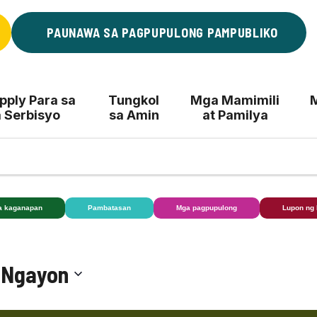
PAUNAWA SA PAGPUPULONG PAMPUBLIKO
ply Para sa
Tungkol
Mga Mamimili
 Serbisyo
sa Amin
at Pamilya
a kaganapan
Pambatasan
Mga pagpupulong
Lupon ng
 
Ngayon