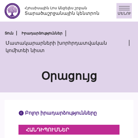
Անցնել
Հյուսիսային Լոս Անջելես շրջան
բովանդակությանը
Տարածաշրջանային կենտրոն
ՄԵՆՈՒ
Տուն
Իրադարձություններ
Մատակարարների խորհրդատվական
կոմիտեի նիստ
Օրացույց
Բոլոր իրադարձությունները
ՀԱՆԴԻՊՈՒՄՆԵՐ