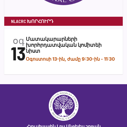
NLACRC ԽՈՐՀՈՒՐԴ
օգ
Մատակարարների
13
խորհրդատվական կոմիտեի
նիստ
Օգոստոսի 13-ին, ժամը 9:30-ին
-
11:30
Հյուսիսային Լոս Անջելես շրջան