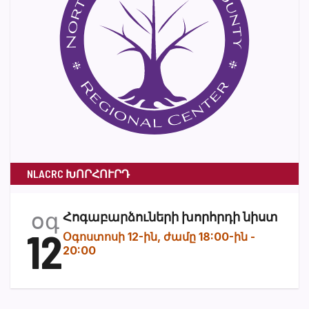
NLACRC ԽՈՐՀՈՒՐԴ
օգ
Հոգաբարձուների խորհրդի նիստ
12
Օգոստոսի 12-ին, ժամը 18:00-ին
-
20:00