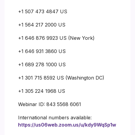
+1 507 473 4847 US
+1 564 217 2000 US
+1 646 876 9923 US (New York)
+1 646 931 3860 US
+1 689 278 1000 US
+1 301 715 8592 US (Washington DC)
+1 305 224 1968 US
Webinar ID: 843 5568 6061
International numbers available:
https://us06web.zoom.us/u/kdy9WqSp1w