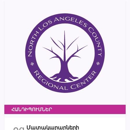
ՀԱՆԴԻՊՈՒՄՆԵՐ
օգ
Մատակարարների