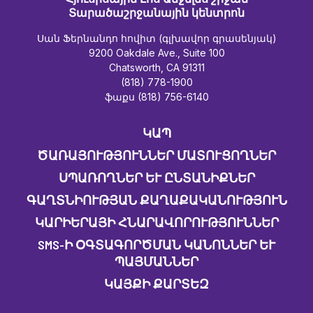
Տարածաշրջանային կենտրոն
Սան Ֆերնանդո հովիտ (գլխավոր գրասենյակ)
9200 Oakdale Ave., Suite 100
Chatsworth, CA 91311
(818) 778-1900
ֆաքս (818) 756-6140
ԿԱՊ
ԾԱՌԱՅՈՒԹՅՈՒՆՆԵՐ ՄԱՏՈՒՑՈՂՆԵՐ
ՍՊԱՌՈՂՆԵՐ ԵՒ ԸՆՏԱՆԻՔՆԵՐ
ԳԱՂՏՆԻՈՒԹՅԱՆ ՔԱՂԱՔԱԿԱՆՈՒԹՅՈՒՆ
ԿԱՐԻԵՐԱՅԻ ՀՆԱՐԱՎՈՐՈՒԹՅՈՒՆՆԵՐ
SMS-Ի ՕԳՏԱԳՈՐԾՄԱՆ ԿԱՆՈՆՆԵՐ ԵՒ Պ
ԱՅՄԱՆՆԵՐ
ԿԱՅՔԻ ՔԱՐՏԵԶ