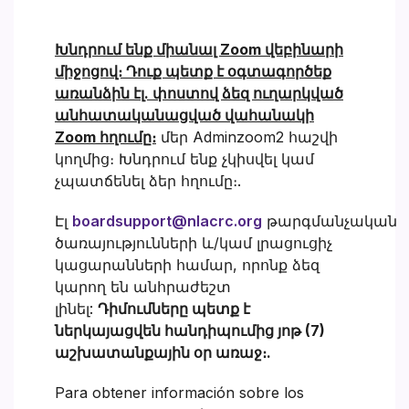
Խնդրում ենք միանալ Zoom վեբինարի
միջոցով։ Դուք պետք է օգտագործեք
առանձին էլ. փոստով ձեզ ուղարկված
անհատականացված վահանակի
Zoom հղումը։
մեր Adminzoom2 հաշվի
կողմից։ Խնդրում ենք չկիսվել կամ
չպատճենել ձեր հղումը։.
Էլ
boardsupport@nlacrc.org
թարգմանչական
ծառայությունների և/կամ լրացուցիչ
կացարանների համար, որոնք ձեզ
կարող են անհրաժեշտ
լինել:
Դիմումները պետք է
ներկայացվեն հանդիպումից յոթ (7)
աշխատանքային օր առաջ։.
Para obtener información sobre los