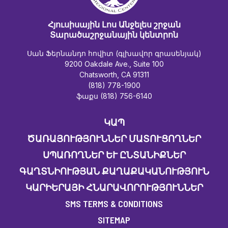
Հյուսիսային Լոս Անջելես շրջան
Տարածաշրջանային կենտրոն
Սան Ֆերնանդո հովիտ (գլխավոր գրասենյակ)
9200 Oakdale Ave., Suite 100
Chatsworth, CA 91311
(818) 778-1900
ֆաքս (818) 756-6140
ԿԱՊ
ԾԱՌԱՅՈՒԹՅՈՒՆՆԵՐ ՄԱՏՈՒՑՈՂՆԵՐ
ՍՊԱՌՈՂՆԵՐ ԵՒ ԸՆՏԱՆԻՔՆԵՐ
ԳԱՂՏՆԻՈՒԹՅԱՆ ՔԱՂԱՔԱԿԱՆՈՒԹՅՈՒՆ
ԿԱՐԻԵՐԱՅԻ ՀՆԱՐԱՎՈՐՈՒԹՅՈՒՆՆԵՐ
SMS TERMS & CONDITIONS
SITEMAP