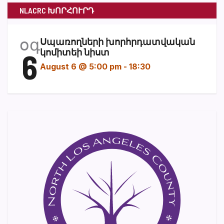
NLACRC ԽՈՐՀՈՒՐԴ
օգ
Սպառողների խորհրդատվական
6
կոմիտեի նիստ
August 6 @ 5:00 pm
-
18:30