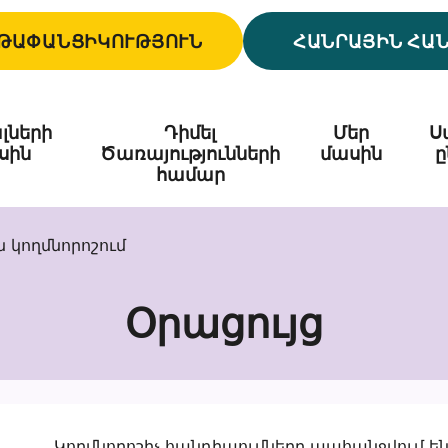
ԹԱՓԱՆՑԻԿՈՒԹՅՈՒՆ
ՀԱՆՐԱՅԻՆ ՀԱ
լների
Դիմել
Մեր
Ս
սին
Ծառայությունների
մասին
ը
համար
 կողմնորոշում
Օրացույց
Կողմնորոշիչ հանդիպումները պահանջվում ե