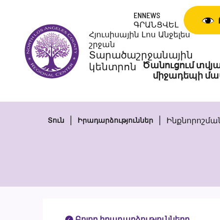
Անցնել
ENNEWS
բովանդակությանը
ԳՐԱՆՑՎԵԼ
Հյուսիսային Լոս Անջելես
շրջան
Տարածաշրջանային
Ծանուցում տվյա
կենտրոն
միջադեպի մա
Ինքնորոշման
Տուն
Իրադարձություններ
Բոլոր իրադարձությունները