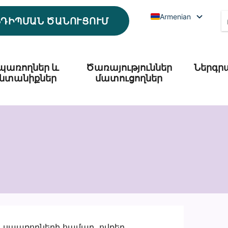
Armenian
ՆԴԻՊՄԱՆ ԾԱՆՈՒՑՈՒՄ
պառողներ և
Ծառայություններ
Ներգր
նտանիքներ
մատուցողներ
ն սպառողների համար, ովքեր