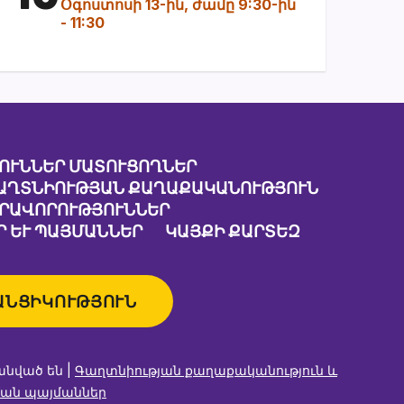
Օգոստոսի 13-ին, ժամը 9:30-ին
-
11:30
ՈՒՆՆԵՐ ՄԱՏՈՒՑՈՂՆԵՐ
ԱՂՏՆԻՈՒԹՅԱՆ ՔԱՂԱՔԱԿԱՆՈՒԹՅՈՒՆ
ԱՐԱՎՈՐՈՒԹՅՈՒՆՆԵՐ
 ԵՒ ՊԱՅՄԱՆՆԵՐ
ԿԱՅՔԻ ՔԱՐՏԵԶ
ԱՆՑԻԿՈՒԹՅՈՒՆ
անված են |
Գաղտնիության քաղաքականություն և
ան պայմաններ