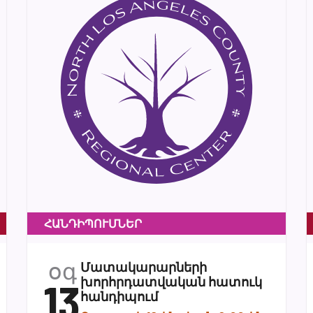
ՀԱՆԴԻՊՈՒՄՆԵՐ
օգ
Մատակարարների
13
խորհրդատվական հատուկ
հանդիպում