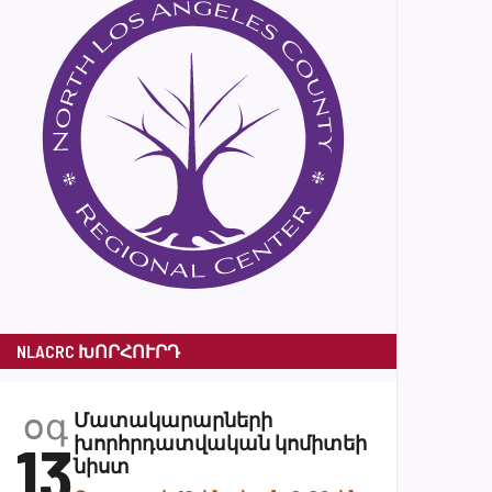
NLACRC ԽՈՐՀՈՒՐԴ
օգ
Մատակարարների
13
խորհրդատվական կոմիտեի
նիստ