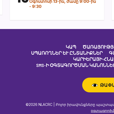
Օգոստոսի 13-ին, ժամը 9:00-ին
-
9:30
ԿԱՊ
ԾԱՌԱՅՈՒԹՅ
ՍՊԱՌՈՂՆԵՐ ԵՒ ԸՆՏԱՆԻՔՆԵՐ
Գ
ԿԱՐԻԵՐԱՅԻ ՀՆ
SMS-Ի ՕԳՏԱԳՈՐԾՄԱՆ ԿԱՆՈՆՆԵՐ
ԹԱՓ
©2026 NLACRC | Բոլոր իրավունքները պաշտպ
օգտագործմ