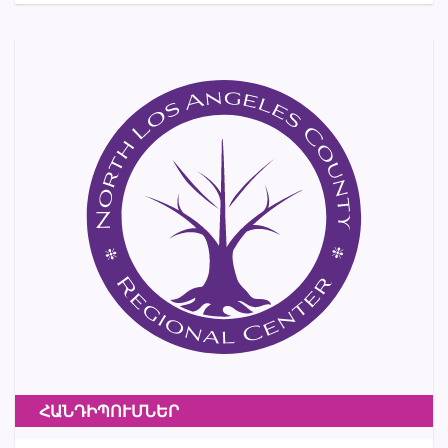
ՀԱՆԴԻՊՈՒՄՆԵՐ