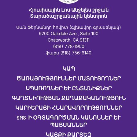
Հյուսիսային Լոս Անջելես շրջան
Տարածաշրջանային կենտրոն
Սան Ֆերնանդո հովիտ (գլխավոր գրասենյակ)
9200 Oakdale Ave., Suite 100
Chatsworth, CA 91311
(818) 778-1900
ֆաքս (818) 756-6140
ԿԱՊ
ԾԱՌԱՅՈՒԹՅՈՒՆՆԵՐ ՄԱՏՈՒՑՈՂՆԵՐ
ՍՊԱՌՈՂՆԵՐ ԵՒ ԸՆՏԱՆԻՔՆԵՐ
ԳԱՂՏՆԻՈՒԹՅԱՆ ՔԱՂԱՔԱԿԱՆՈՒԹՅՈՒՆ
ԿԱՐԻԵՐԱՅԻ ՀՆԱՐԱՎՈՐՈՒԹՅՈՒՆՆԵՐ
SMS-Ի ՕԳՏԱԳՈՐԾՄԱՆ ԿԱՆՈՆՆԵՐ ԵՒ Պ
ԱՅՄԱՆՆԵՐ
ԿԱՅՔԻ ՔԱՐՏԵԶ