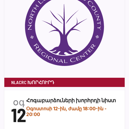
NLACRC ԽՈՐՀՈՒՐԴ
օգ
Հոգաբարձուների խորհրդի նիստ
12
Օգոստոսի 12-ին, ժամը 18:00-ին
-
20:00