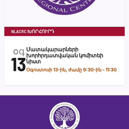
NLACRC ԽՈՐՀՈՒՐԴ
օգ
Մատակարարների
13
խորհրդատվական կոմիտեի
նիստ
Օգոստոսի 13-ին, ժամը 9:30-ին
-
11:30