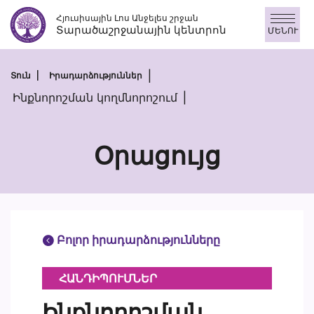
Անցնել
Հյուսիսային Լոս Անջելես շրջան
բովանդակությանը
Տարածաշրջանային կենտրոն
ՄԵՆՈՒ
Տուն
Իրադարձություններ
Ինքնորոշման կողմնորոշում
Օրացույց
Բոլոր իրադարձությունները
ՀԱՆԴԻՊՈՒՄՆԵՐ
Ինքնորոշման