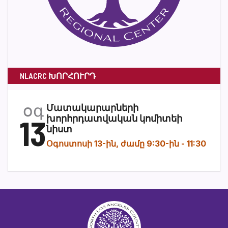
NLACRC ԽՈՐՀՈՒՐԴ
օգ
Մատակարարների
13
խորհրդատվական կոմիտեի
նիստ
Օգոստոսի 13-ին, ժամը 9:30-ին
-
11:30