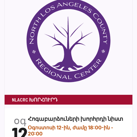
NLACRC ԽՈՐՀՈՒՐԴ
օգ
Հոգաբարձուների խորհրդի նիստ
12
Օգոստոսի 12-ին, ժամը 18:00-ին
-
20:00