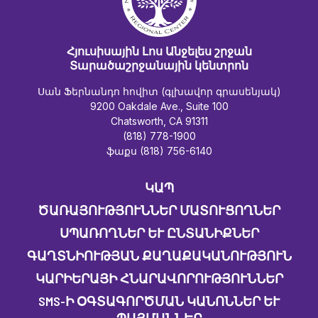
Հյուսիսային Լոս Անջելես շրջան
Տարածաշրջանային կենտրոն
Սան Ֆերնանդո հովիտ (գլխավոր գրասենյակ)
9200 Oakdale Ave., Suite 100
Chatsworth, CA 91311
(818) 778-1900
ֆաքս (818) 756-6140
ԿԱՊ
ԾԱՌԱՅՈՒԹՅՈՒՆՆԵՐ ՄԱՏՈՒՑՈՂՆԵՐ
ՍՊԱՌՈՂՆԵՐ ԵՒ ԸՆՏԱՆԻՔՆԵՐ
ԳԱՂՏՆԻՈՒԹՅԱՆ ՔԱՂԱՔԱԿԱՆՈՒԹՅՈՒՆ
ԿԱՐԻԵՐԱՅԻ ՀՆԱՐԱՎՈՐՈՒԹՅՈՒՆՆԵՐ
SMS-Ի ՕԳՏԱԳՈՐԾՄԱՆ ԿԱՆՈՆՆԵՐ ԵՒ Պ
ԱՅՄԱՆՆԵՐ