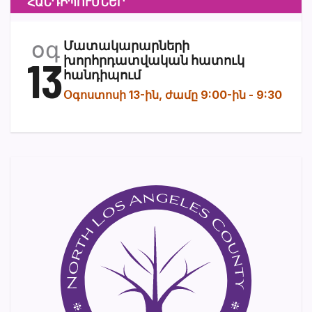
ՀԱՆԴԻՊՈՒՄՆԵՐ
օգ
Մատակարարների
13
խորհրդատվական հատուկ
հանդիպում
Օգոստոսի 13-ին, ժամը 9:00-ին
-
9:30