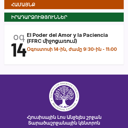
ՀԱՄԱՅՆՔ
ԻՐԱԴԱՐՁՈՒԹՅՈՒՆՆԵՐ
օգ
El Poder del Amor y la Paciencia
14
(FFRC միջոցառում)
Օգոստոսի 14-ին, ժամը 9:30-ին
-
11։00
Հյուսիսային Լոս Անջելես շրջան
Տարածաշրջանային կենտրոն