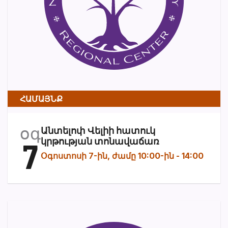
ՀԱՄԱՅՆՔ
օգ
Անտելոփ Վելիի հատուկ
7
կրթության տոնավաճառ
Օգոստոսի 7-ին, ժամը 10:00-ին
-
14:00