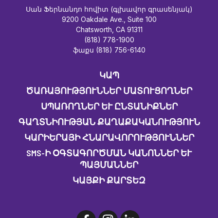
Սան Ֆերնանդո հովիտ (գլխավոր գրասենյակ)
9200 Oakdale Ave., Suite 100
Chatsworth, CA 91311
(818) 778-1900
ֆաքս (818) 756-6140
ԿԱՊ
ԾԱՌԱՅՈՒԹՅՈՒՆՆԵՐ ՄԱՏՈՒՑՈՂՆԵՐ
ՍՊԱՌՈՂՆԵՐ ԵՒ ԸՆՏԱՆԻՔՆԵՐ
ԳԱՂՏՆԻՈՒԹՅԱՆ ՔԱՂԱՔԱԿԱՆՈՒԹՅՈՒՆ
ԿԱՐԻԵՐԱՅԻ ՀՆԱՐԱՎՈՐՈՒԹՅՈՒՆՆԵՐ
SMS-Ի ՕԳՏԱԳՈՐԾՄԱՆ ԿԱՆՈՆՆԵՐ ԵՒ Պ
ԱՅՄԱՆՆԵՐ
ԿԱՅՔԻ ՔԱՐՏԵԶ