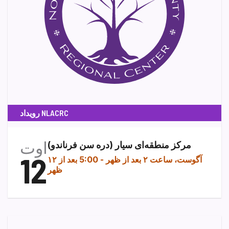
رویداد NLACRC
اوت
مرکز منطقه‌ای سیار (دره سن فرناندو)
12
۱۲ آگوست، ساعت ۲ بعد از ظهر
-
5:00 بعد از
ظهر